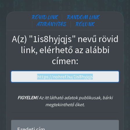
RÖVID LINK
RANDOM LINK
ÁTIRÁNYÍTÁS
RÓLUNK
A(z) "1is8hyjqjs" nevű rövid
link, elérhető az alábbi
címen:
FIGYELEM!
Az itt látható adatok publikusak, bárki
megtekinthető őket.
Eredeti cím