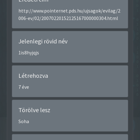
http://www.pointernet.pds.hu/ujsagok/evilag/2
006-ev/02/20070220152125167000000304.html
Jelenlegi rövid név
1is8hyjqjs
Létrehozva
7 éve
Törölve lesz
Soha