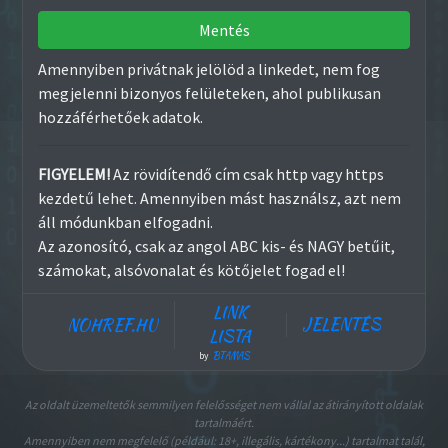
Mentés
Amennyiben privátnak jelölöd a linkedet, nem fog
megjelenni bizonyos felületeken, ahol publikusan
hozzáférhetőek adatok.
FIGYELEM!
Az rövidítendő cím csak http vagy https
kezdetű lehet. Amennyiben mást használsz, azt nem
áll módunkban elfogadni.
Az azonosító, csak az angol ABC kis- és NAGY betűit,
számokat, alsóvonalat és kötőjelet fogad el!
LINK
JELENTÉS
NOHREF.HU
LISTA
BTAMAS
by
Az oldalt üzemeltetők semmilyen felelősséget nem vállal az átirányított oldalak
tartalmáért.
Amennyiben nem megfelelő (például: 18+, illegális, kártékony...) tartalmat talál,