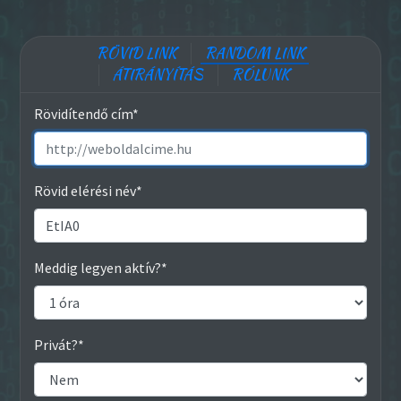
RÖVID LINK
RANDOM LINK
ÁTIRÁNYÍTÁS
RÓLUNK
Rövidítendő cím*
Rövid elérési név*
Meddig legyen aktív?*
Privát?*