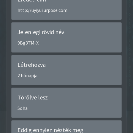
http://uyiyui.urpose.com
Jelenlegi rövid név
9Bg3TM-X
Létrehozva
2 hónapja
Törölve lesz
Soha
Eddig ennyien nézték meg