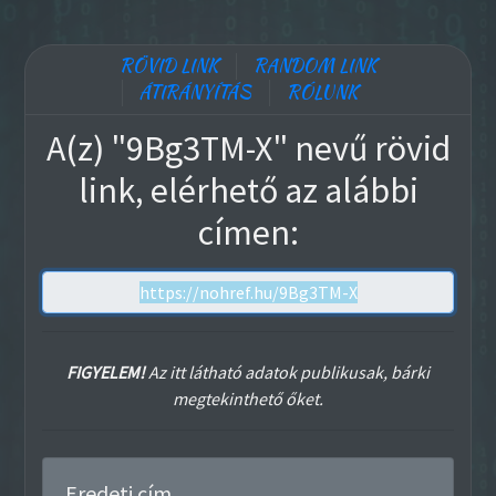
RÖVID LINK
RANDOM LINK
ÁTIRÁNYÍTÁS
RÓLUNK
A(z) "9Bg3TM-X" nevű rövid
link, elérhető az alábbi
címen:
FIGYELEM!
Az itt látható adatok publikusak, bárki
megtekinthető őket.
Eredeti cím