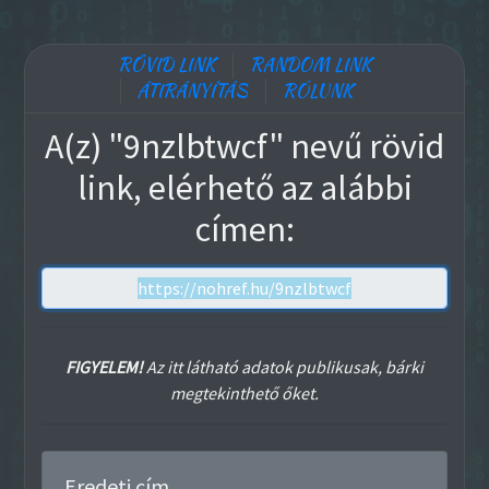
RÖVID LINK
RANDOM LINK
ÁTIRÁNYÍTÁS
RÓLUNK
A(z) "9nzlbtwcf" nevű rövid
link, elérhető az alábbi
címen:
FIGYELEM!
Az itt látható adatok publikusak, bárki
megtekinthető őket.
Eredeti cím