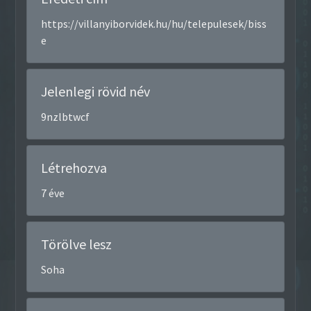
https://villanyiborvidek.hu/hu/telepulesek/biss
e
Jelenlegi rövid név
9nzlbtwcf
Létrehozva
7 éve
Törölve lesz
Soha