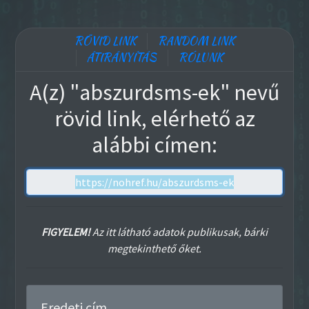
RÖVID LINK
RANDOM LINK
ÁTIRÁNYÍTÁS
RÓLUNK
A(z) "abszurdsms-ek" nevű
rövid link, elérhető az
alábbi címen:
FIGYELEM!
Az itt látható adatok publikusak, bárki
megtekinthető őket.
Eredeti cím