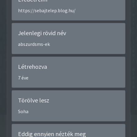
https://sebajtelep.blog.hu/
Jelenlegi rövid név
abszurdsms-ek
Létrehozva
7 éve
Törölve lesz
Soha
Eddig ennyien nézték meg