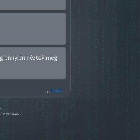
g ennyien nézték meg
BTAMAS
by
t.
 a kapcsolatot
.