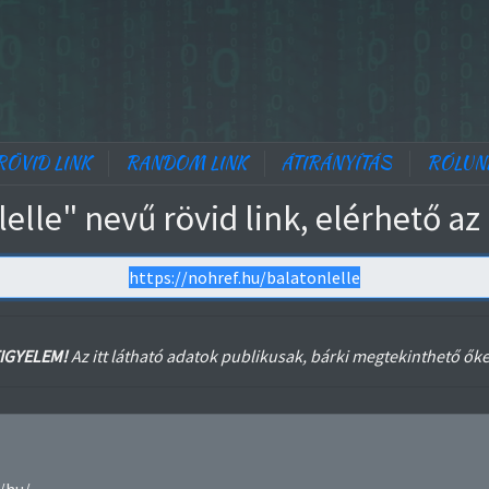
RÖVID LINK
RANDOM LINK
ÁTIRÁNYÍTÁS
RÓLUN
lelle" nevű rövid link, elérhető az
IGYELEM!
Az itt látható adatok publikusak, bárki megtekinthető őke