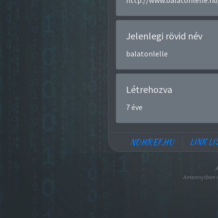
http://www.balatonlelle.hu
Jelenlegi rövid név
balatonlelle
Létrehozva
7 éve
LINK LI
NOHREF.HU
A
Amennyiben nem