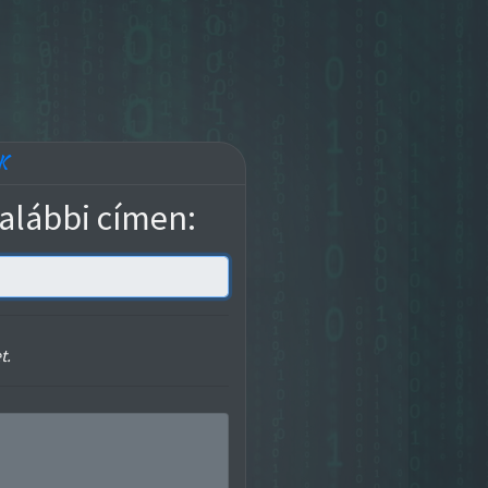
K
 alábbi címen:
t.