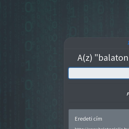
A(z) "balaton
F
Eredeti cím