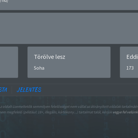
/hu/
Törölve lesz
Eddi
Soha
173
STA
JELENTÉS
z oldalt üzemeltetők semmilyen felelősséget nem vállal az átirányított oldalak tartalmáér
 megfelelő (például: 18+, illegális, kártékony...) tartalmat talál, kérjük
vegye fel velünk