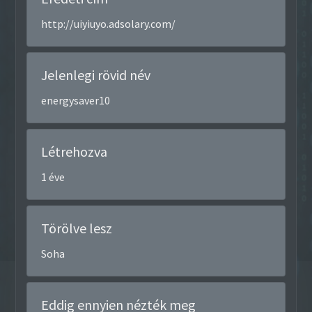
http://uiyiuyo.adsolary.com/
Jelenlegi rövid név
energysaver10
Létrehozva
1 éve
Törölve lesz
Soha
Eddig ennyien nézték meg