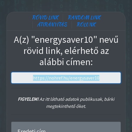
RÖVID LINK
RANDOM LINK
ÁTIRÁNYÍTÁS
RÓLUNK
A(z) "energysaver10" nevű
rövid link, elérhető az
alábbi címen:
FIGYELEM!
Az itt látható adatok publikusak, bárki
megtekinthető őket.
Eredeti cím