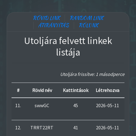
RÖVID LINK
RANDOM LINK
ÁTIRÁNYÍTÁS
RÓLUNK
Utoljára felvett linkek
listája
Utoljára frissítve: 1 másodperce
#
Rövid név
Kattintások
Létrehozva
11.
swwGC
45
2026-05-11
Meg
|
Ad
12.
TRRT22RT
41
2026-05-11
Meg
|
Ad