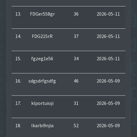
13.
FDGer558gr
36
2026-05-11
Meg
|
Ad
14.
FDG215rR
37
2026-05-11
Meg
|
Ad
15.
fgzeg1e56
34
2026-05-11
Meg
|
Ad
16.
sdgsdrfgsdfg
46
2026-05-09
Meg
|
Ad
17.
klportuioji
31
2026-05-09
Meg
|
Ad
18.
lkarbi9njia
52
2026-05-09
Meg
|
Ad