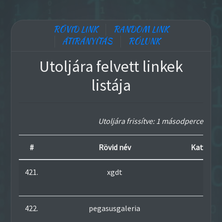
RÖVID LINK
RANDOM LINK
ÁTIRÁNYÍTÁS
RÓLUNK
Utoljára felvett linkek
listája
Utoljára frissítve: 1 másodperce
#
Rövid név
Kattintá
421.
xgdt
287
422.
pegasusgaleria
220