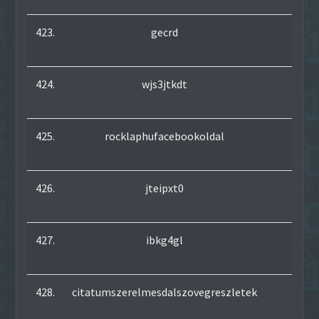
423.
gecrd
453
424.
wjs3jtkdt
473
425.
rocklaphufacebookoldal
322
426.
jteipxt0
331
427.
ibkg4gl
764
428.
citatumszerelmesdalszovegreszletek
1293